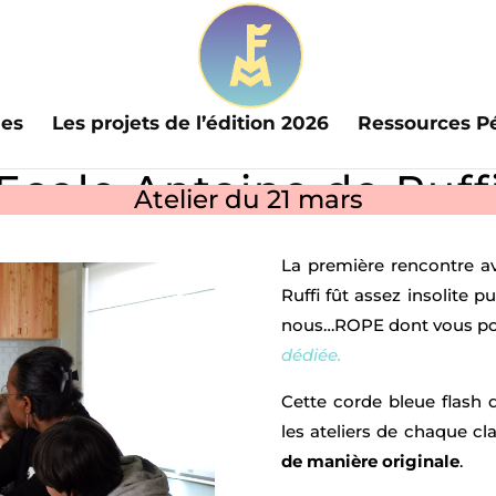
les
Les projets de l’édition 2026
Ressources P
Ecole Antoine de Ruff
Atelier du 21 mars
La première rencontre av
Ruffi fût assez insolite pu
nous…ROPE dont vous pou
dédiée.
Cette corde bleue flas
les ateliers de chaque c
de manière originale
.