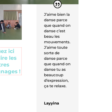
J’aime bien la
danse parce
que quand on
danse c’est
beau les
mouvements.
J’aime toute
ez ici
sorte de
ire les
danse parce
que quand on
tres
danse tu as
nages !
beaucoup
d’expression,
ça te relaxe.
Layyina