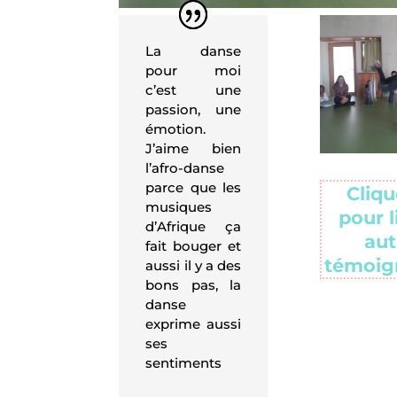
La danse
pour moi
c’est une
passion, une
émotion.
J’aime bien
l’afro-danse
parce que les
Cliqu
musiques
pour l
d’Afrique ça
aut
fait bouger et
témoig
aussi il y a des
bons pas, la
danse
exprime aussi
ses
sentiments