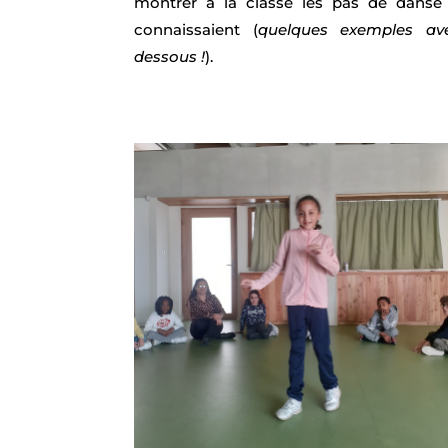
montrer à la classe les pas de danse e
connaissaient (
quelques exemples av
dessous !
).