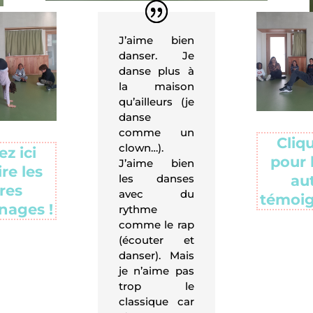
J’aime bien
danser. Je
danse plus à
la maison
qu’ailleurs (je
danse
comme un
Cliqu
clown…).
ez ici
pour l
J’aime bien
ire les
les danses
au
res
avec du
témoig
nages !
rythme
comme le rap
(écouter et
danser). Mais
je n’aime pas
trop le
classique car