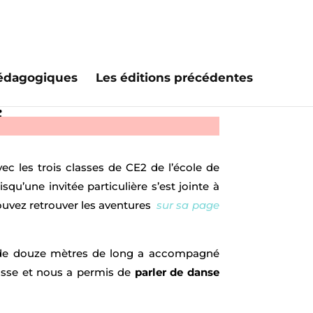
édagogiques
Les éditions précédentes
i
ec les trois classes de CE2 de l’école de
isqu’une invitée particulière s’est jointe à
vez retrouver les aventures
sur sa page
h de douze mètres de long a accompagné
lasse et nous a permis de
parler de danse