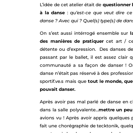
L’idée de cet atelier était de
questionner l
à la danse
:
qu’est-ce que veut dire c
danse ? Avec qui ? Quel(s) type(s) de dan
On s’est aussi intérrogé ensemble sur
l
des manières de pratiquer
cet art / c
détente ou d’expression. Des danses d
passant par le ballet, il est assez clai
communauté a sa façon de danser ! O
danse n’était pas réservé à des profession
sportif.ve.s mais que
tout le monde, quel
pouvait danser.
Après avoir pas mal parlé de danse en 
dans la salle polyvalente…
mettre un peu
avions vu ! Après avoir appris quelques 
fait une chorégraphie de tecktonik, quel