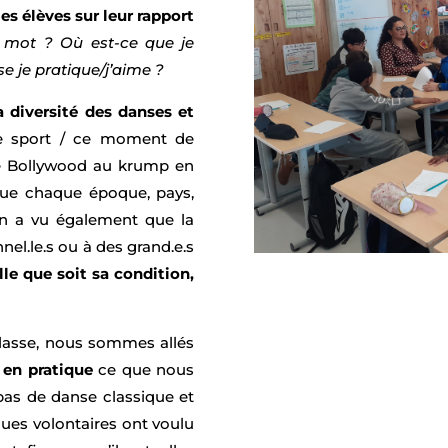
es élèves sur leur rapport
e mot ? Où est-ce que je
se je pratique/j’aime ?
a diversité des danses et
e sport / ce moment de
e Bollywood au krump en
r que chaque époque, pays,
n a vu également que la
nel.le.s ou à des grand.e.s
le que soit sa condition,
classe, nous sommes allés
 en pratique
ce que nous
pas de danse classique et
ques volontaires ont voulu